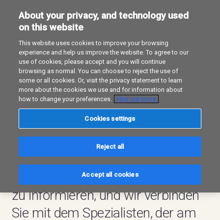
About your privacy, and technology used
on this website
This website uses cookies to improve your browsing
experience and help us improve the website. To agree to our
use of cookies, please accept and you will continue
browsing as normal. You can choose to reject the use of
Sprechen Sie mit
einem
some or all cookies. Or, visit the privacy statement to learn
more about the cookies we use and for information about
Experten
how to change your preferences.
Find out more.
Cookies settings
Reject all
Nutzen Sie dieses Formular, um
sich über unsere Dienstleistungen
Accept all cookies
zu informieren, und wir verbinden
Sie mit dem Spezialisten, der am