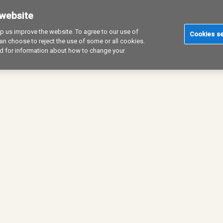
 website
 us improve the website. To agree to our use of
Cookies se
n choose to reject the use of some or all cookies.
and for information about how to change your